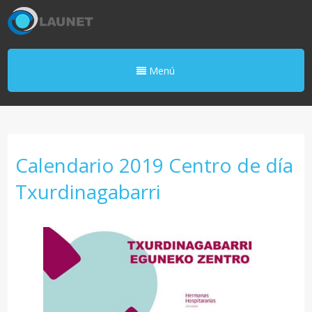
Menú
Calendario 2019 Centro de día
Txurdinagabarri